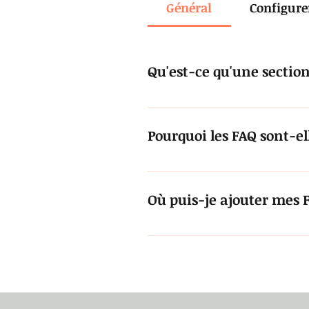
Général
Configure
Qu'est-ce qu'une sectio
Une section FAQ peut être util
exemple, «Proposez-vous la livr
Pourquoi les FAQ sont-e
Les FAQ sont un excellent moyen
entreprise et de créer une meill
Où puis-je ajouter mes 
Les FAQ peuvent être ajoutées à