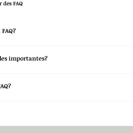
r des FAQ
n FAQ?
isée pour répondre rapidement aux questions fréquemment pos
aison?», «Quelles sont vos heures d'ouverture?», «Comment pu
lles importantes?
 d'aider les visiteurs à trouver rapidement des réponses aux
eure expérience de navigation sur votre site.
FAQ?
 n'importe quelle page de votre site ou sur votre appli mobil