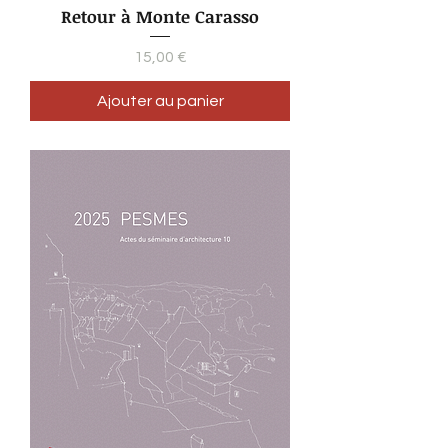
Retour à Monte Carasso
Prix
15,00 €
Ajouter au panier