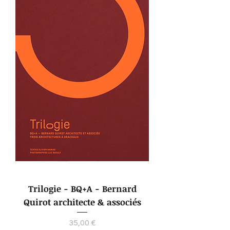
Trilogie - BQ+A - Bernard
Quirot architecte & associés
Prix
35,00 €