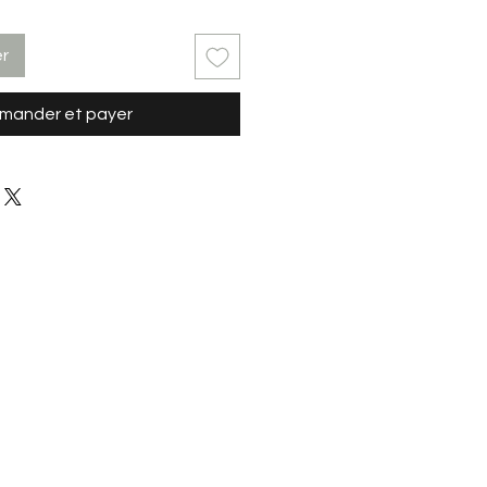
er
ander et payer