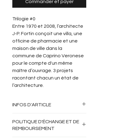
Commander et payer
Trilogie #0
Entre 1970 et 2008, l’architecte 
J-P. Fortin conçoit une villa, une 
officine de pharmacie et une 
maison de ville dans la 
commune de Caprino Veronese 
pour le compte d'un même 
maître d’ouvrage. 3 projets 
racontant chacun un état de 
l’architecture.
INFOS D'ARTICLE
Trilogie - Jean-Patrick Fortin 
POLITIQUE D'ÉCHANGE ET DE
architecte - Architectures 
REMBOURSEMENT
modernes à Caprino Veronese